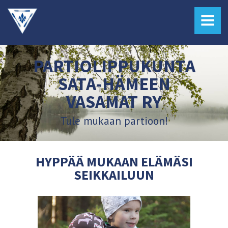
MENU
PARTIOLIPPUKUNTA
SATA-HÄMEEN
VASAMAT RY
Tule mukaan partioon!
HYPPÄÄ MUKAAN ELÄMÄSI
SEIKKAILUUN