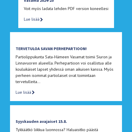
Vasama 2024-25
Voit myös ladata lehden PDF version koneellesi
Lue lisää
TERVETULOA SAVAN PERHEPARTIOON!
Partiolippukunta Sata-Hämeen Vasamat toimii Siuron ja
Linnavuoren alueella. Perhepartioon voi osallistua alle
kouluikäiset lapset yhdessä oman aikuisen kanssa. Myös
perheen isommat partiolaiset ovat toimintaan
tervetulleita…
Lue lisää
Syyskauden avajaiset 15.8.
Tykkäätkö liikkua luonnossa? Haluaisitko päästä