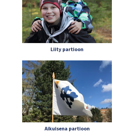
Liity partioon
Aikuisena partioon