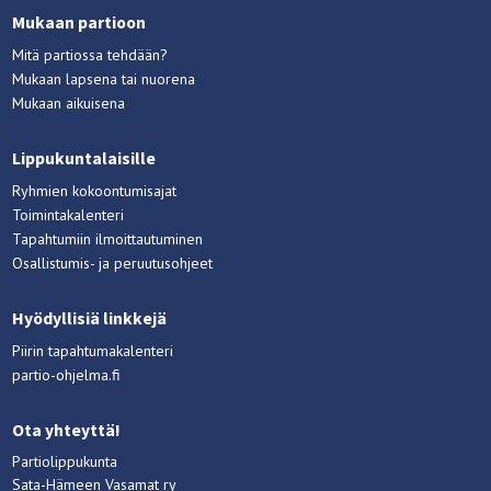
Mukaan partioon
Mitä partiossa tehdään?
Mukaan lapsena tai nuorena
Mukaan aikuisena
Lippukuntalaisille
Ryhmien kokoontumisajat
Toimintakalenteri
Tapahtumiin ilmoittautuminen
Osallistumis- ja peruutusohjeet
Hyödyllisiä linkkejä
Piirin tapahtumakalenteri
partio-ohjelma.fi
Ota yhteyttä!
Partiolippukunta
Sata-Hämeen Vasamat ry