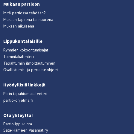
Mukaan partioon
Mitä partiossa tehdään?
Mukaan lapsena tai nuorena
Mukaan aikuisena
Lippukuntalaisille
Ryhmien kokoontumisajat
Toimintakalenteri
Tapahtumiin ilmoittautuminen
Osallistumis- ja peruutusohjeet
Hyödyllisiä linkkejä
Piirin tapahtumakalenteri
partio-ohjelma.fi
Ota yhteyttä!
Partiolippukunta
Sata-Hämeen Vasamat ry