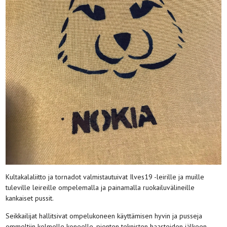
Kultakalaliitto ja tornadot valmistautuivat Ilves19 -leirille ja muille
tuleville leireille ompelemalla ja painamalla ruokailuvälineille
kankaiset pussit.
Seikkailijat hallitsivat ompelukoneen käyttämisen hyvin ja pusseja
ommeltiin kolmelle koneelle, pienten teknisten haasteiden jälkeen