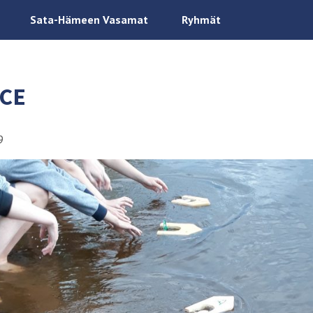
Sata-Hämeen Vasamat
Ryhmät
CE
9