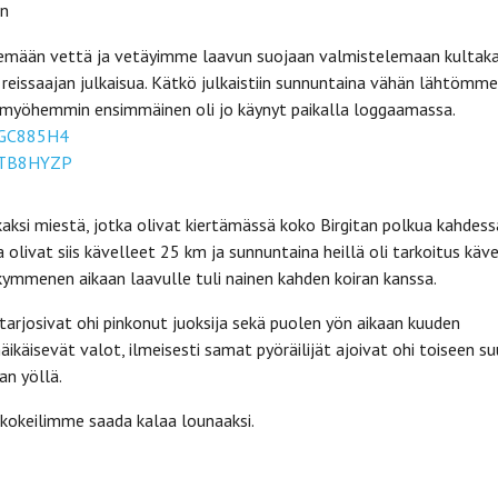
en
telemään vettä ja vetäyimme laavun suojaan valmistelemaan kultaka
eissaajan julkaisua. Kätkö julkaistiin sunnuntaina vähän lähtömme
ia myöhemmin ensimmäinen oli jo käynyt paikalla loggaamassa.
o/GC885H4
o/TB8HYZP
i kaksi miestä, jotka olivat kiertämässä koko Birgitan polkua kahdess
 olivat siis kävelleet 25 km ja sunnuntaina heillä oli tarkoitus käve
kymmenen aikaan laavulle tuli nainen kahden koiran kanssa.
 tarjosivat ohi pinkonut juoksija sekä puolen yön aikaan kuuden
äikäisevät valot, ilmeisesti samat pyöräilijät ajoivat ohi toiseen s
an yöllä.
kokeilimme saada kalaa lounaaksi.