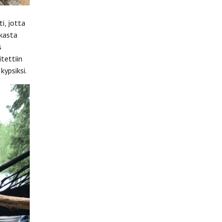
i, jotta
nkasta
s
itettiin
kypsiksi.