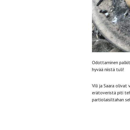
Odottaminen palkitt
hyvää niistä tuli!
Vili ja Saara olivat
erätoveristä piti te
partiolaisiltahan se