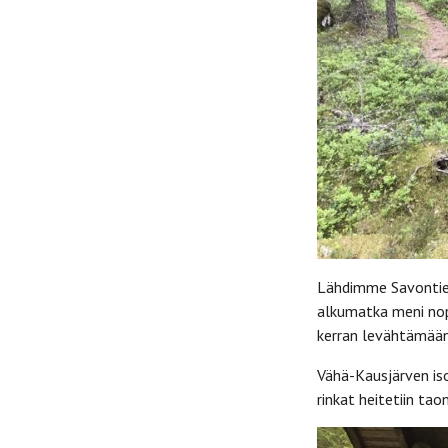
Lähdimme Savontien
alkumatka meni nope
kerran levähtämään
Vähä-Kausjärven iso
rinkat heitetiin tao