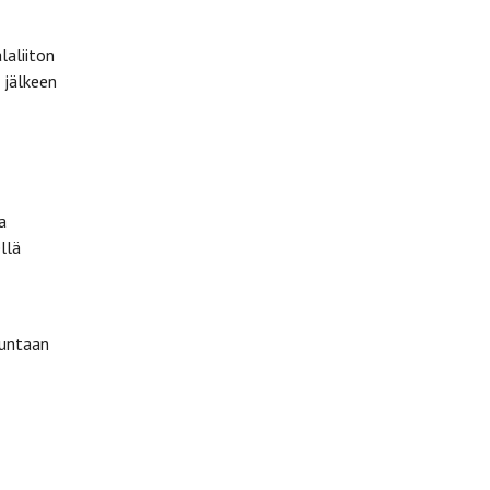
laliiton
 jälkeen
a
llä
uuntaan