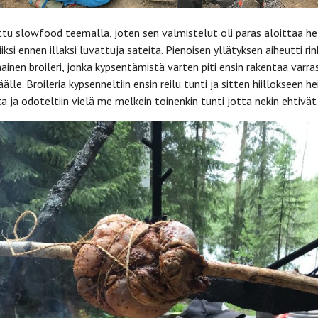
ttu slowfood teemalla, joten sen valmistelut oli paras aloittaa het
iksi ennen illaksi luvattuja sateita. Pienoisen yllätyksen aiheutti ri
ainen broileri, jonka kypsentämistä varten piti ensin rakentaa varra
älle. Broileria kypsenneltiin ensin reilu tunti ja sitten hiillokseen he
ta ja odoteltiin vielä me melkein toinenkin tunti jotta nekin ehtivät 