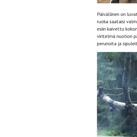
Päivällinen on luva
ruoka saataisi valmi
esiin kaivettu kokon
viritelmä nuotion pä
perunoita ja sipulei