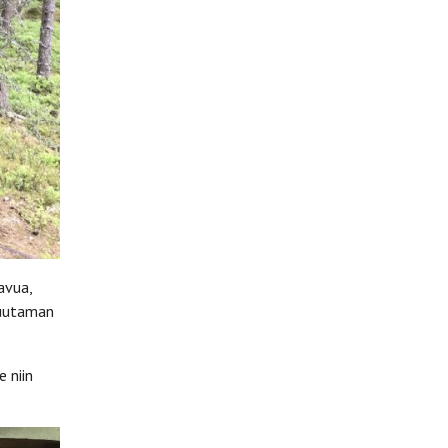
avua,
muutaman
 niin