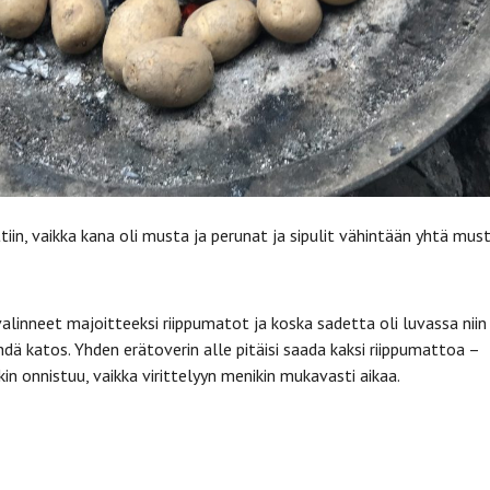
iin, vaikka kana oli musta ja perunat ja sipulit vähintään yhtä musti
 valinneet majoitteeksi riippumatot ja koska sadetta oli luvassa niin
hdä katos. Yhden erätoverin alle pitäisi saada kaksi riippumattoa –
kin onnistuu, vaikka virittelyyn menikin mukavasti aikaa.