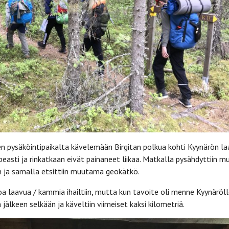
 pysäköintipaikalta kävelemään Birgitan polkua kohti Kyynärön la
asti ja rinkatkaan eivät painaneet liikaa. Matkalla pysähdyttiin 
 ja samalla etsittiin muutama geokätkö.
a laavua / kammia ihailtiin, mutta kun tavoite oli menne Kyynärölle
n jälkeen selkään ja käveltiin viimeiset kaksi kilometriä.