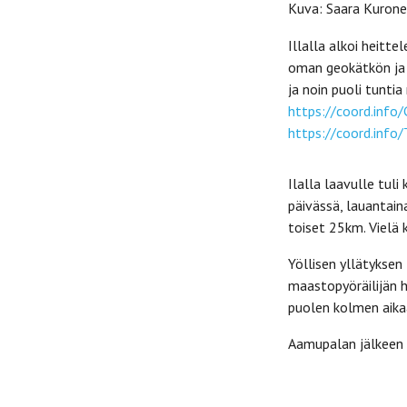
Kuva: Saara Kuron
Illalla alkoi heit
oman geokätkön ja r
ja noin puoli tunt
https://coord.inf
https://coord.inf
Ilalla laavulle tul
päivässä, lauantaina
toiset 25km. Vielä 
Yöllisen yllätyksen
maastopyöräilijän h
puolen kolmen aika
Aamupalan jälkeen 