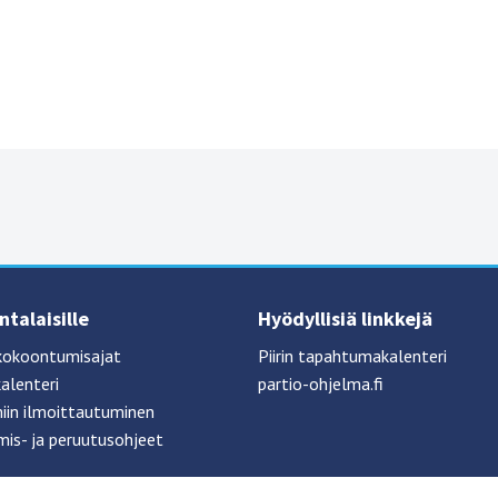
talaisille
Hyödyllisiä linkkejä
kokoontumisajat
Piirin tapahtumakalenteri
alenteri
partio-ohjelma.fi
iin ilmoittautuminen
mis- ja peruutusohjeet