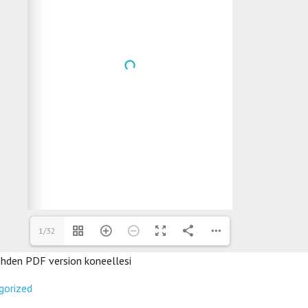
1/32
ehden PDF version koneellesi
gorized