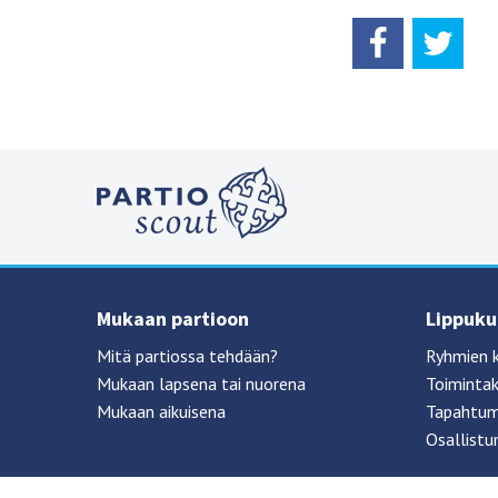
Mukaan partioon
Lippukun
Mitä partiossa tehdään?
Ryhmien 
Mukaan lapsena tai nuorena
Toimintak
Mukaan aikuisena
Tapahtum
Osallistu