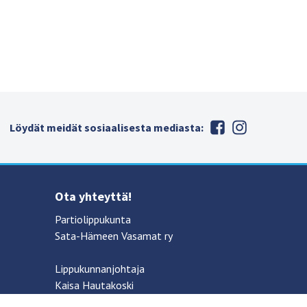
Löydät meidät sosiaalisesta mediasta:
Ota yhteyttä!
Partiolippukunta
Sata-Hämeen Vasamat ry
Lippukunnanjohtaja
Kaisa Hautakoski
045-679 4883