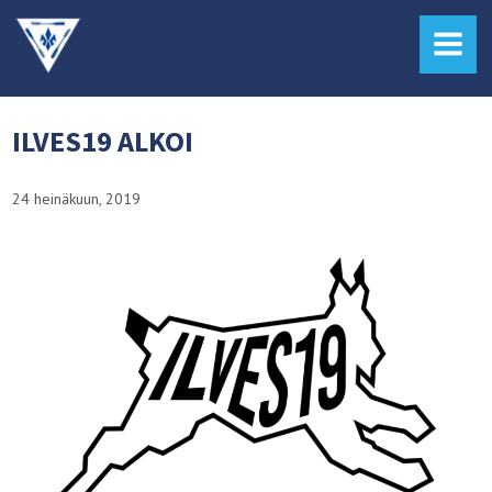
MENU
ILVES19 ALKOI
24 heinäkuun, 2019