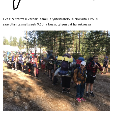
Ilves19 starttasi varhain aamulla yhteislähdöllä Nokialta. Evolle
saavuttiin täsmällisesti 9:30 ja bussit tyhjenivät hujauksessa.