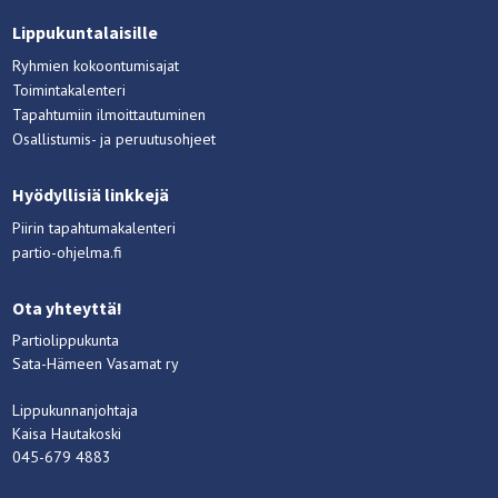
Lippukuntalaisille
Ryhmien kokoontumisajat
Toimintakalenteri
Tapahtumiin ilmoittautuminen
Osallistumis- ja peruutusohjeet
Hyödyllisiä linkkejä
Piirin tapahtumakalenteri
partio-ohjelma.fi
Ota yhteyttä!
Partiolippukunta
Sata-Hämeen Vasamat ry
Lippukunnanjohtaja
Kaisa Hautakoski
045-679 4883