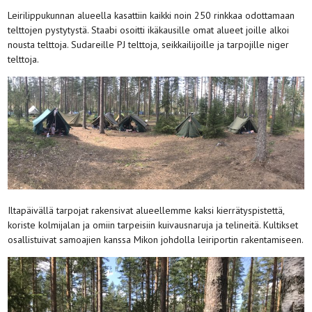
Leirilippukunnan alueella kasattiin kaikki noin 250 rinkkaa odottamaan
telttojen pystytystä. Staabi osoitti ikäkausille omat alueet joille alkoi
nousta telttoja. Sudareille PJ telttoja, seikkailijoille ja tarpojille niger
telttoja.
Iltapäivällä tarpojat rakensivat alueellemme kaksi kierrätyspistettä,
koriste kolmijalan ja omiin tarpeisiin kuivausnaruja ja telineitä. Kultikset
osallistuivat samoajien kanssa Mikon johdolla leiriportin rakentamiseen.