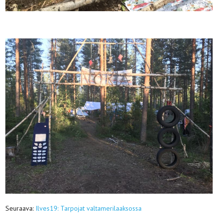
Seuraava:
Ilves19: Tarpojat valtamerilaaksossa