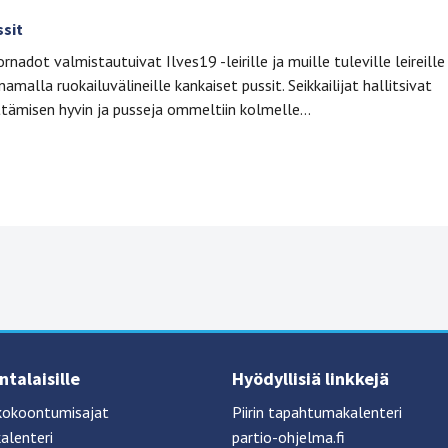
sit
ornadot valmistautuivat Ilves19 -leirille ja muille tuleville leireille
malla ruokailuvälineille kankaiset pussit. Seikkailijat hallitsivat
ämisen hyvin ja pusseja ommeltiin kolmelle…
talaisille
Hyödyllisiä linkkejä
kokoontumisajat
Piirin tapahtumakalenteri
alenteri
partio-ohjelma.fi