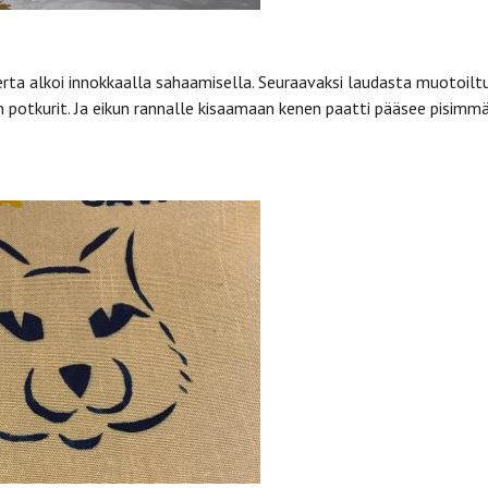
rta alkoi innokkaalla sahaamisella. Seuraavaksi laudasta muotoiltu
iin potkurit. Ja eikun rannalle kisaamaan kenen paatti pääsee pisimmä