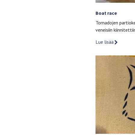
Boat race
Tornadojen partioke
veneisiin kiinnitett
Lue lisää