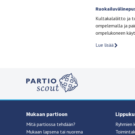
Ruokailuvälinepus
Kultakalaliitto ja t
ompelemalla ja paina
ompelukoneen käytt
Lue lisää
Mukaan partioon
Lippukun
Mitä partiossa tehdään?
Ryhmien 
Mukaan lapsena tai nuorena
Toimintak