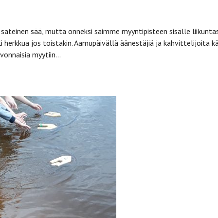
i sateinen sää, mutta onneksi saimme myyntipisteen sisälle liikunta
li herkkua jos toistakin. Aamupäivällä äänestäjiä ja kahvittelijoita k
ivonnaisia myytiin…