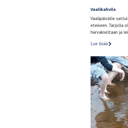
Vaalikahvila
Vaalipäivälle sattu
eteiseen. Tarjolla o
harvakseltaan ja le
Lue lisää