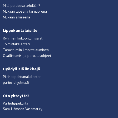
Mitä partiossa tehdään?
Mukaan lapsena tai nuorena
Mukaan aikuisena
Lippukuntalaisille
Ryhmien kokoontumisajat
Toimintakalenteri
Tapahtumiin ilmoittautuminen
Osallistumis- ja peruutusohjeet
Hyödyllisiä linkkejä
Piirin tapahtumakalenteri
partio-ohjelma.fi
Ota yhteyttä!
Partiolippukunta
Sata-Hämeen Vasamat ry