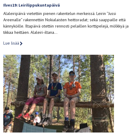
Ilves19: Leirilippukuntapäivä
Alaleiripäivä vietettiin pienen rakentelun merkeissä. Leirin ”Jussi
Areenalle” rakennettiin Nokialaisten heittoradat; sekä saappaille että
kännyköille. Iltapäivä otettiin rennosti pelaillen korttipelejä, mölkkyä ja
tikkaa heittäen. Alaleiri-iltana…
Lue lisää