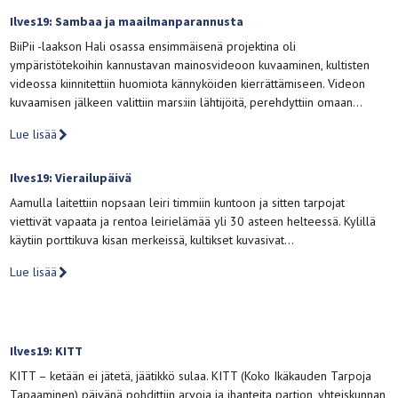
Ilves19: Sambaa ja maailmanparannusta
BiiPii -laakson Hali osassa ensimmäisenä projektina oli
ympäristötekoihin kannustavan mainosvideoon kuvaaminen, kultisten
videossa kiinnitettiin huomiota kännyköiden kierrättämiseen. Videon
kuvaamisen jälkeen valittiin mars:iin lähtijöitä, perehdyttiin omaan…
Lue lisää
Ilves19: Vierailupäivä
Aamulla laitettiin nopsaan leiri timmiin kuntoon ja sitten tarpojat
viettivät vapaata ja rentoa leirielämää yli 30 asteen helteessä. Kylillä
käytiin porttikuva kisan merkeissä, kultikset kuvasivat…
Lue lisää
Ilves19: KITT
KITT – ketään ei jätetä, jäätikkö sulaa. KITT (Koko Ikäkauden Tarpoja
Tapaaminen) päivänä pohdittiin arvoja ja ihanteita partion, yhteiskunnan