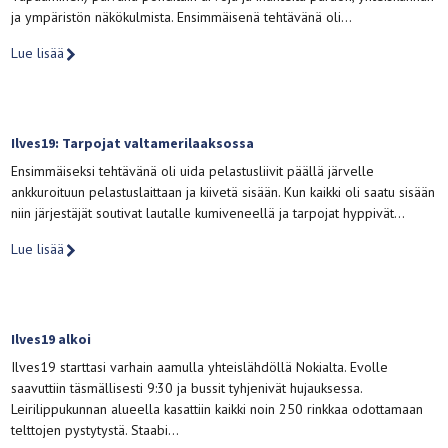
ja ympäristön näkökulmista. Ensimmäisenä tehtävänä oli…
Lue lisää
Ilves19: Tarpojat valtamerilaaksossa
Ensimmäiseksi tehtävänä oli uida pelastusliivit päällä järvelle
ankkuroituun pelastuslaittaan ja kiivetä sisään. Kun kaikki oli saatu sisään
niin järjestäjät soutivat lautalle kumiveneellä ja tarpojat hyppivät…
Lue lisää
Ilves19 alkoi
Ilves19 starttasi varhain aamulla yhteislähdöllä Nokialta. Evolle
saavuttiin täsmällisesti 9:30 ja bussit tyhjenivät hujauksessa.
Leirilippukunnan alueella kasattiin kaikki noin 250 rinkkaa odottamaan
telttojen pystytystä. Staabi…